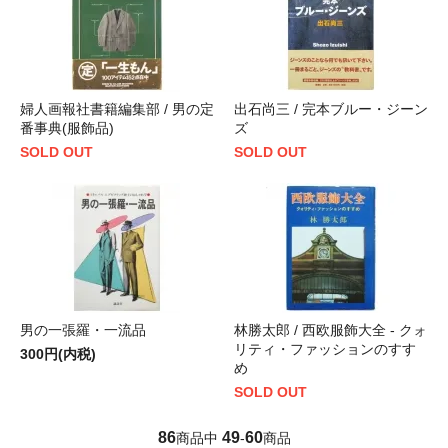
婦人画報社書籍編集部 / 男の定
出石尚三 / 完本ブルー・ジーン
番事典(服飾品)
ズ
SOLD OUT
SOLD OUT
男の一張羅・一流品
林勝太郎 / 西欧服飾大全 - クォ
リティ・ファッションのすす
300円(内税)
め
SOLD OUT
86
49
60
商品中
-
商品