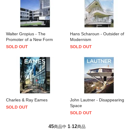
Walter Gropius - The
Hans Scharoun - Outsider of
Promoter of a New Form
Modernism
SOLD OUT
SOLD OUT
Charles & Ray Eames
John Lautner - Disappearing
Space
SOLD OUT
SOLD OUT
45
1
12
商品中
-
商品