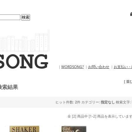
｜
WORDSONG?
｜
お問い合わせ
｜
お支払い・
[ 並
検索結果
ヒット件数:
2
件
カテゴリー:
指定なし
検索文字:
全 [2] 商品中 [1-2] 商品を表示していま