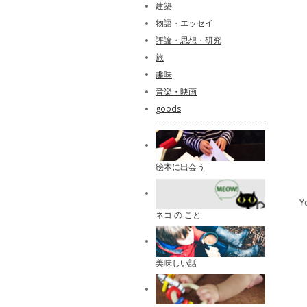
建築
物語・エッセイ
評論・思想・研究
旅
趣味
音楽・映画
goods
絵本に出会う
Y
ネコ の こと
美味しい話