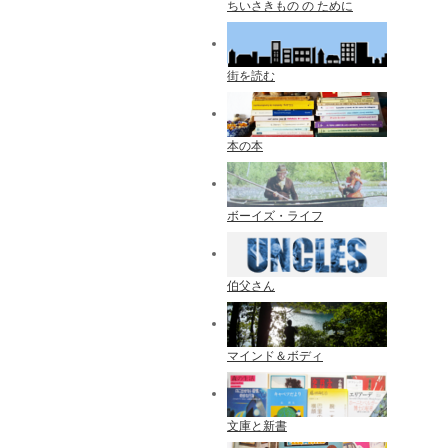
ちいさきもの の ために
街を読む
本の本
ボーイズ・ライフ
伯父さん
マインド＆ボディ
文庫と新書