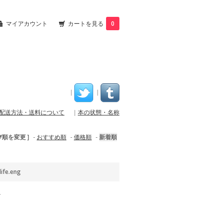
マイアカウント
カートを見る
0
｜
｜
配送方法・送料について
｜
本の状態・名称
び順を変更 ]
-
おすすめ順
-
価格順
-
新着順
life.eng
す