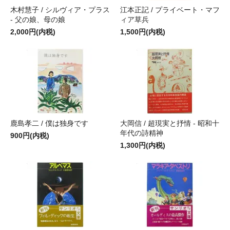
木村慧子 / シルヴィア・プラス
江本正記 / プライベート・マフ
- 父の娘、母の娘
ィア草兵
2,000円(内税)
1,500円(内税)
鹿島孝二 / 僕は独身です
大岡信 / 超現実と抒情 - 昭和十
年代の詩精神
900円(内税)
1,300円(内税)