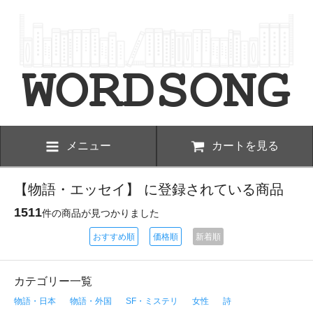
メニュー
カートを見る
【物語・エッセイ】 に登録されている商品
1511
件の商品が見つかりました
おすすめ順
価格順
新着順
カテゴリー一覧
物語・日本
物語・外国
SF・ミステリ
女性
詩