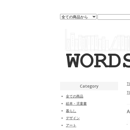
T
Category
T
全ての商品
絵本・児童書
暮らし
A
デザイン
アート