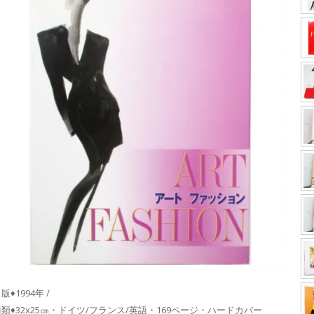
版♦1994年 /
類♦32x25㎝・ドイツ/フランス/英語・169ページ・ハードカバー