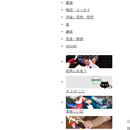
建築
物語・エッセイ
評論・思想・研究
旅
趣味
音楽・映画
goods
絵本に出会う
ネコ の こと
美味しい話
出
種