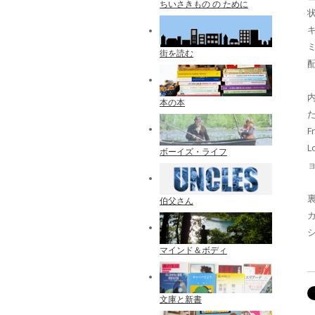
ちいさきもの の ために
街を読む
本の本
F
L
ボーイズ・ライフ
伯父さん
マインド＆ボディ
文庫と新書