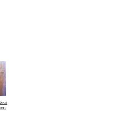
Great
ners