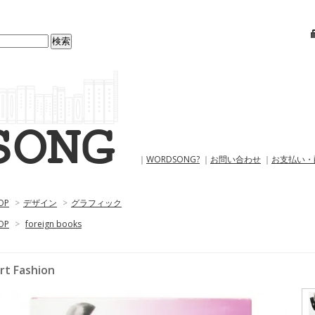
｜
WORDSONG?
｜
お問い合わせ
｜
お支払い・
OP
>
デザイン
>
グラフィック
OP
>
foreign books
rt Fashion