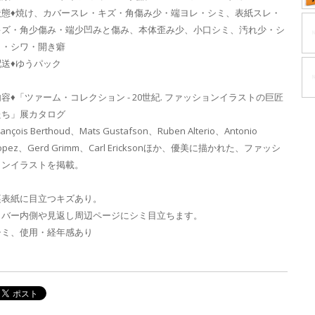
状態♦焼け、カバースレ・キズ・角傷み少・端ヨレ・シミ、表紙スレ・
キズ・角少傷み・端少凹みと傷み、本体歪み少、小口シミ、汚れ少・シ
ミ・シワ・開き癖
配送♦ゆうパック
内容♦「ツァーム・コレクション - 20世紀. ファッションイラストの巨匠
たち」展カタログ
rançois Berthoud、Mats Gustafson、Ruben Alterio、Antonio
opez、Gerd Grimm、Carl Ericksonほか、優美に描かれた、ファッシ
ョンイラストを掲載。
裏表紙に目立つキズあり。
カバー内側や見返し周辺ページにシミ目立ちます。
シミ、使用・経年感あり