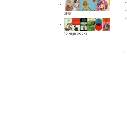
雑誌
foreign books