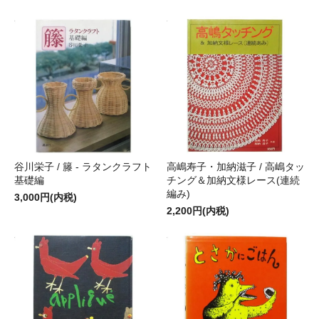
谷川栄子 / 籐 - ラタンクラフト
高嶋寿子・加納滋子 / 高嶋タッ
基礎編
チング＆加納文様レース(連続
編み)
3,000円(内税)
2,200円(内税)