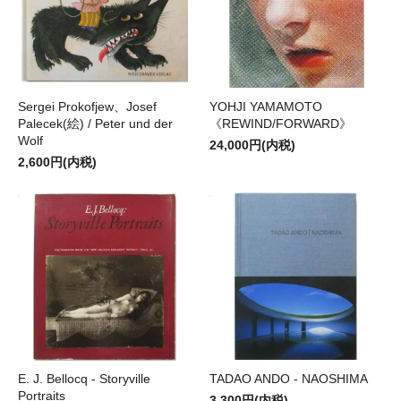
Sergei Prokofjew、Josef
YOHJI YAMAMOTO
Palecek(絵) / Peter und der
《REWIND/FORWARD》
Wolf
24,000円(内税)
2,600円(内税)
E. J. Bellocq - Storyville
TADAO ANDO - NAOSHIMA
Portraits
3,300円(内税)