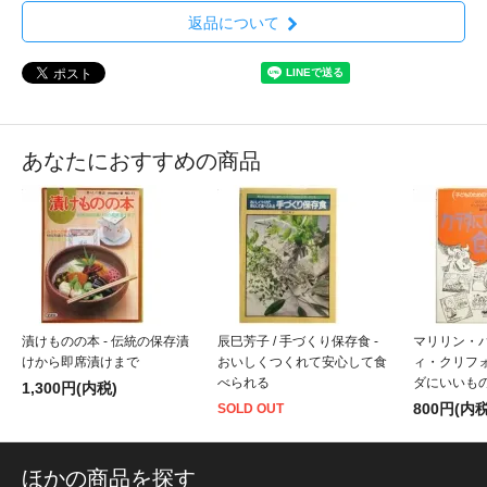
返品について
あなたにおすすめの商品
漬けものの本 - 伝統の保存漬
辰巳芳子 / 手づくり保存食 -
マリリン・
けから即席漬けまで
おいしくつくれて安心して食
ィ・クリフォー
べられる
ダにいいも
1,300円(内税)
800円(内税
SOLD OUT
ほかの商品を探す