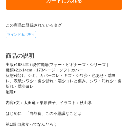
カートに入れる
この商品に登録されているタグ
マインド＆ボディ
商品の説明
出版♦1984年 / 現代書館(フォー・ビギナーズ・シリーズ )
種類♦21x14cm・173ページ・ソフトカバー
状態♦焼け、シミ、カバースレ・キズ・シワ少・色あせ・端ヨ
レ、表紙シワ少・角少折れ・端少ヨレと傷み、シワ・汚れ少・角
折れ・端少ヨレ
配送♦
内容♦文：太田竜＋栗原佳子、イラスト：秋山孝
はじめに - 「自然食」この不思議なことば
第1部 自然食ってなんだろう