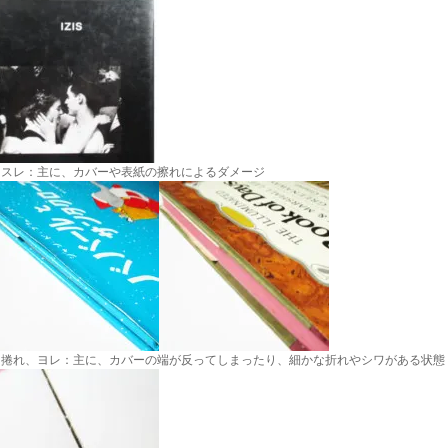
・スレ：主に、カバーや表紙の擦れによるダメージ
・捲れ、ヨレ：主に、カバーの端が反ってしまったり、細かな折れやシワがある状態