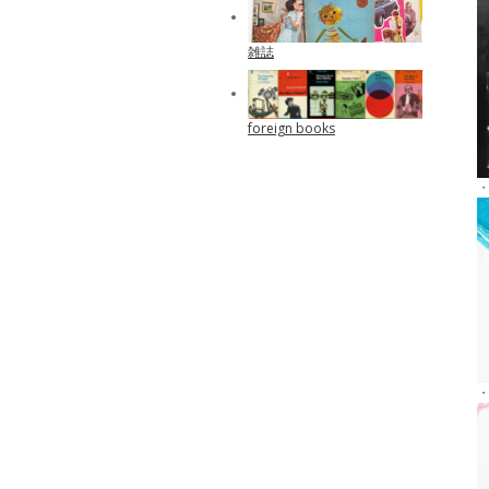
雑誌
foreign books