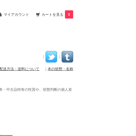
マイアカウント
カートを見る
0
｜
｜
配送方法・送料について
｜
本の状態・名称
本・中古品特有の性質や、状態判断の個人差