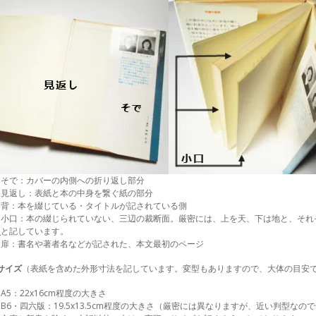
・そで：カバーの内側への折り返し部分
・見返し：表紙と本の中身を繋ぐ紙の部分
・背：本を綴じている・タイトルが記されている側
・小口：本の綴じられていない、三辺の裁断面。厳密には、上を天、下は地と、それ
口
と記しています。
・扉：書名や著者名などが記された、本文最初のページ
サイズ
（表紙を含めた外形寸法を記しています。変型もありますので、大体の目安
A5：22x16cm程度の大きさ
B6・四六版：19.5x13.5cm程度の大きさ（厳密には異なりますが、近い判型な