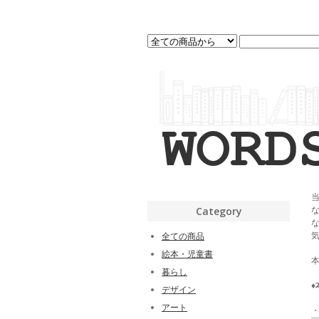
Category
全ての商品
絵本・児童書
暮らし
♦
デザイン
アート