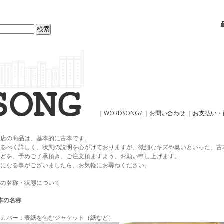
｜
WORDSONG?
｜
お問い合わせ
｜
お支払い・
当店の商品は、基本的に古本です。
なるべく詳しく、状態の説明を心がけておりますが、微細なキズや臭いといった、古
などを、予めご了承頂き、ご注文頂ますよう、お願い申し上げます。
気になる事がございましたら、お気軽にお尋ねください。
本の名称・状態について
本の名称
・カバー：表紙を包むジャケット（紙など）