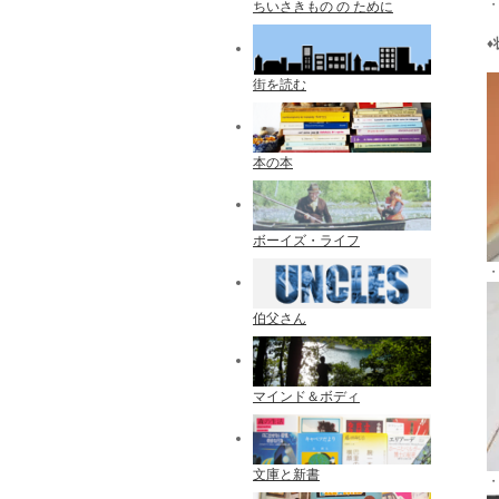
ちいさきもの の ために
♦
街を読む
本の本
ボーイズ・ライフ
伯父さん
マインド＆ボディ
文庫と新書