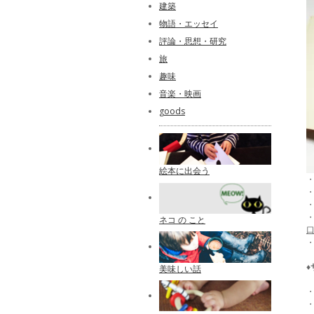
建築
物語・エッセイ
評論・思想・研究
旅
趣味
音楽・映画
goods
絵本に出会う
ネコ の こと
♦
美味しい話
・
・