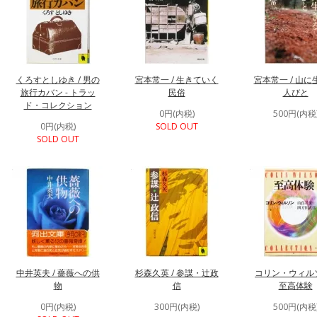
くろすとしゆき / 男の
宮本常一 / 生きていく
宮本常一 / 山に
旅行カバン - トラッ
民俗
人びと
ド・コレクション
0円(内税)
500円(内税
0円(内税)
SOLD OUT
SOLD OUT
中井英夫 / 薔薇への供
杉森久英 / 参謀・辻政
コリン・ウィルソ
物
信
至高体験
0円(内税)
300円(内税)
500円(内税