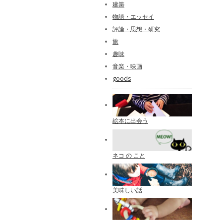
建築
物語・エッセイ
評論・思想・研究
旅
趣味
音楽・映画
goods
絵本に出会う
ネコ の こと
美味しい話