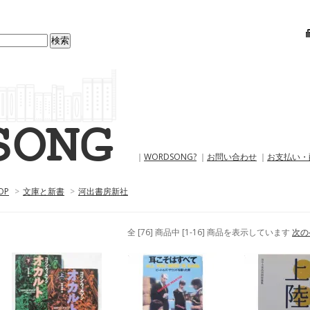
｜
WORDSONG?
｜
お問い合わせ
｜
お支払い・
OP
>
文庫と新書
>
河出書房新社
全 [76] 商品中 [1-16] 商品を表示しています
次の