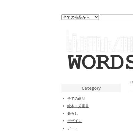
T
Category
全ての商品
絵本・児童書
暮らし
デザイン
アート