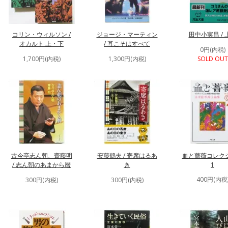
コリン・ウィルソン /
ジョージ・マーティン
田中小実昌 / 
オカルト 上・下
/ 耳こそはすべて
0円(内税)
1,700円(内税)
1,300円(内税)
SOLD OUT
古今亭志ん朝、齋藤明
安藤鶴夫 / 寄席はるあ
血と薔薇コレク
/ 志ん朝のあまから暦
き
1
400円(内税
300円(内税)
300円(内税)