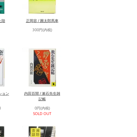
上陸
正岡容 / 圓太郎馬車
300円(内税)
ション
内田百閒 / 漱石先生雑
記帳
)
0円(内税)
SOLD OUT