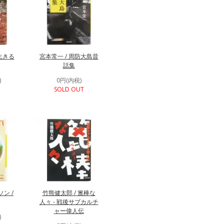
生きる
宮本常一 / 周防大島昔
話集
)
0円(内税)
SOLD OUT
ン /
竹熊健太郎 / 篦棒な
人々 - 戦後サブカルチ
ャー偉人伝
)