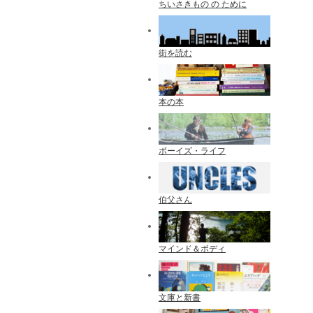
ちいさきもの の ために
街を読む
本の本
ボーイズ・ライフ
伯父さん
マインド＆ボディ
文庫と新書