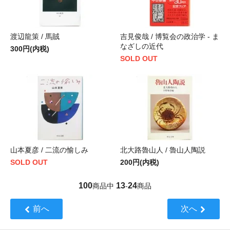
渡辺龍策 / 馬賊
吉見俊哉 / 博覧会の政治学 - ま
なざしの近代
300円(内税)
SOLD OUT
山本夏彦 / 二流の愉しみ
北大路魯山人 / 魯山人陶説
SOLD OUT
200円(内税)
100
13
24
商品中
-
商品
前へ
次へ