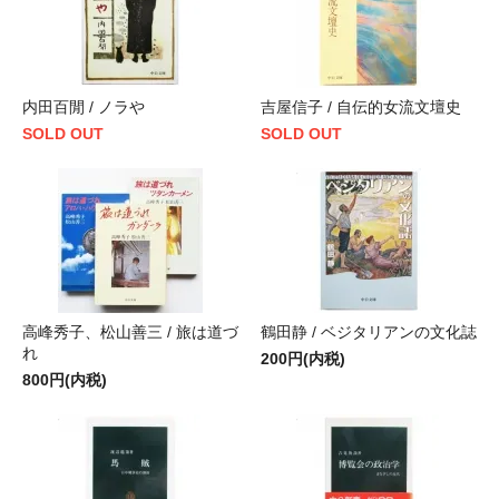
内田百閒 / ノラや
吉屋信子 / 自伝的女流文壇史
SOLD OUT
SOLD OUT
高峰秀子、松山善三 / 旅は道づ
鶴田静 / ベジタリアンの文化誌
れ
200円(内税)
800円(内税)