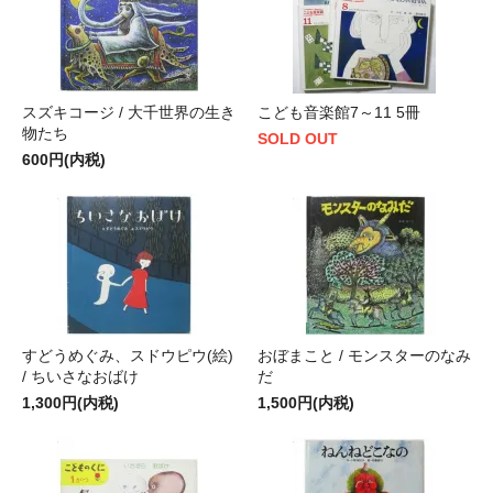
スズキコージ / 大千世界の生き
こども音楽館7～11 5冊
物たち
SOLD OUT
600円(内税)
すどうめぐみ、スドウピウ(絵)
おぼまこと / モンスターのなみ
/ ちいさなおばけ
だ
1,300円(内税)
1,500円(内税)