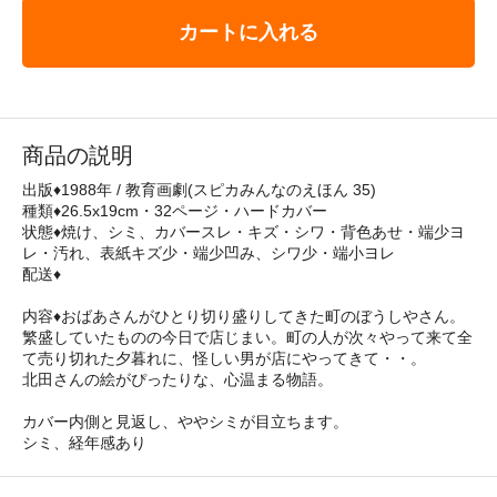
カートに入れる
商品の説明
出版♦1988年 / 教育画劇(スピカみんなのえほん 35)
種類♦26.5x19cm・32ページ・ハードカバー
状態♦焼け、シミ、カバースレ・キズ・シワ・背色あせ・端少ヨ
レ・汚れ、表紙キズ少・端少凹み、シワ少・端小ヨレ
配送♦
内容♦おばあさんがひとり切り盛りしてきた町のぼうしやさん。
繁盛していたものの今日で店じまい。町の人が次々やって来て全
て売り切れた夕暮れに、怪しい男が店にやってきて・・。
北田さんの絵がぴったりな、心温まる物語。
カバー内側と見返し、ややシミが目立ちます。
シミ、経年感あり