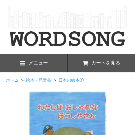
メニュー
カートを見る
ホーム
>
絵本・児童書
>
日本の絵本①