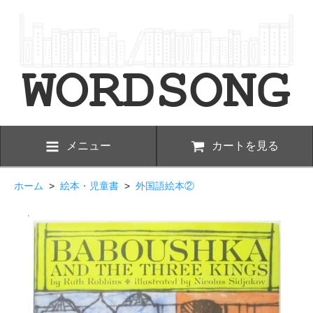
メニュー
カートを見る
ホーム
>
絵本・児童書
>
外国語絵本②