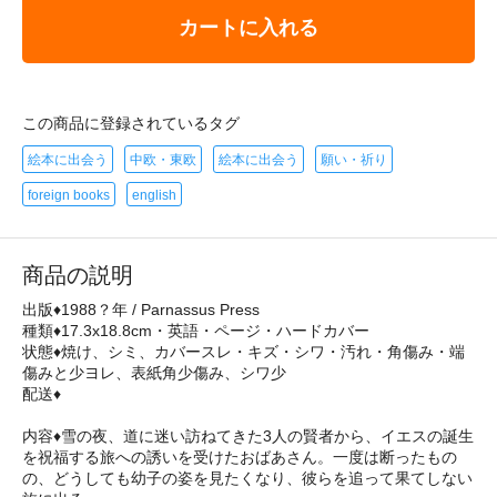
カートに入れる
この商品に登録されているタグ
絵本に出会う
中欧・東欧
絵本に出会う
願い・祈り
foreign books
english
商品の説明
出版♦1988？年 / Parnassus Press
種類♦17.3x18.8cm・英語・ページ・ハードカバー
状態♦焼け、シミ、カバースレ・キズ・シワ・汚れ・角傷み・端
傷みと少ヨレ、表紙角少傷み、シワ少
配送♦
内容♦雪の夜、道に迷い訪ねてきた3人の賢者から、イエスの誕生
を祝福する旅への誘いを受けたおばあさん。一度は断ったもの
の、どうしても幼子の姿を見たくなり、彼らを追って果てしない