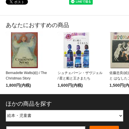
あなたにおすすめの商品
Bernadette Watts(絵) / The
シュチェパーン・ザヴジェル
佐藤忠良(絵)
Christmas Story
/ 星と船と王さまたち
と はなした
1,800円(内税)
1,600円(内税)
1,500円(
ほかの商品を探す