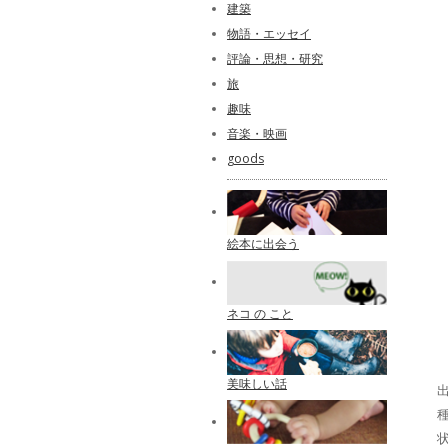
建築
物語・エッセイ
評論・思想・研究
旅
趣味
音楽・映画
goods
絵本に出会う
ネコ の こと
美味しい話
出
種