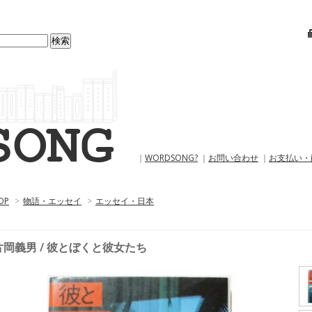
｜
WORDSONG?
｜
お問い合わせ
｜
お支払い・
OP
>
物語・エッセイ
>
エッセイ・日本
片岡義男 / 彼とぼくと彼女たち