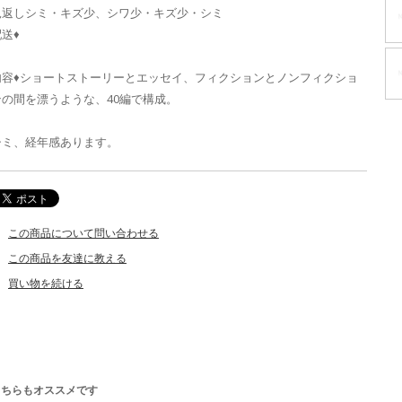
見返しシミ・キズ少、シワ少・キズ少・シミ
送♦
内容♦ショートストーリーとエッセイ、フィクションとノンフィクショ
ンの間を漂うような、40編で構成。
シミ、経年感あります。
この商品について問い合わせる
この商品を友達に教える
買い物を続ける
こちらもオススメです