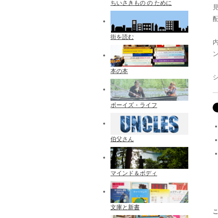
ちいさきもの の ために
配
街を読む
本の本
ボーイズ・ライフ
伯父さん
マインド＆ボディ
文庫と新書