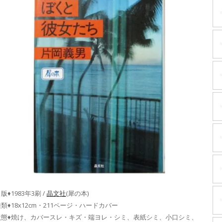
版♦1983年3刷 /
晶文社
(犀の本)
類♦18x12cm・211ページ・ハードカバー
状態♦焼け、カバースレ・キズ・端ヨレ・シミ、表紙シミ、小口シミ、