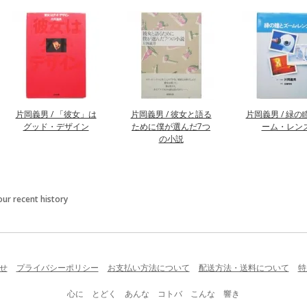
片岡義男 / 「彼女」は
片岡義男 / 彼女と語る
片岡義男 / 緑の
グッド・デザイン
ために僕が選んだ7つ
ーム・レン
の小説
our recent history
せ
プライバシーポリシー
お支払い方法について
配送方法・送料について
特
心に とどく あんな コトバ こんな 響き