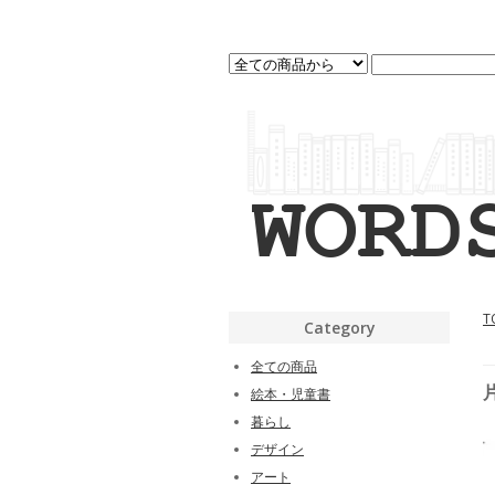
T
Category
全ての商品
絵本・児童書
暮らし
デザイン
アート