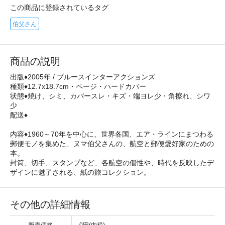
この商品に登録されているタグ
伯父さん
商品の説明
出版♦2005年 / ブルースインターアクションズ
種類♦12.7x18.7cm・ページ・ハードカバー
状態♦焼け、シミ、カバースレ・キズ・端ヨレ少・角擦れ、シワ
少
配送♦
内容♦1960～70年を中心に、世界各国、エア・ラインにまつわる
郵便モノを集めた、ヌマ伯父さんの、航空と郵便愛好家のための
本。
封筒、切手、スタンプなど、各航空の個性や、時代を反映したデ
ザインに魅了される、紙の旅コレクション。
その他の詳細情報
販売価格
0円(内税)