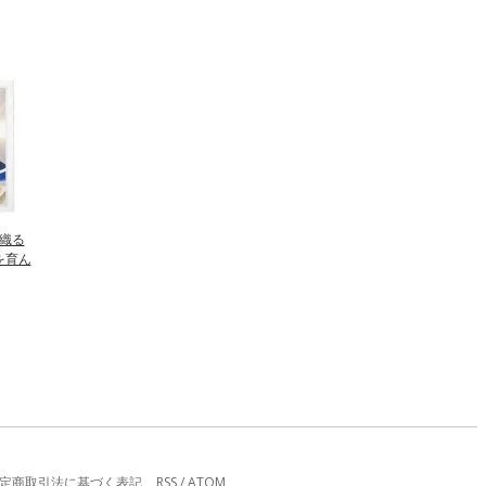
を織る
を育ん
定商取引法に基づく表記
RSS
/
ATOM