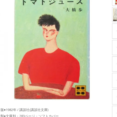
版♦1982年 / 講談社(講談社文庫)
種類♦文庫判・283ページ・ソフトカバー