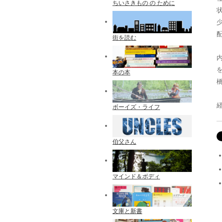
ちいさきもの の ために
配
街を読む
本の本
ボーイズ・ライフ
伯父さん
マインド＆ボディ
文庫と新書