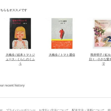
こちらもオススメです
大橋歩 / 絵本トマトジ
大橋歩 / トマト通信
熊井明子 / 虹
ュース - くらしのくふ
日々 - 小さな愛
う
で
our recent history
せ
プライバシーポリシー
お支払い方法について
配送方法・送料について
特