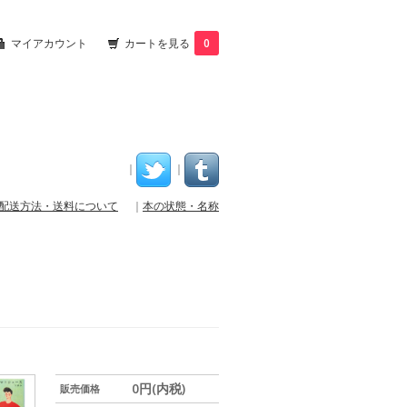
マイアカウント
カートを見る
0
｜
｜
配送方法・送料について
｜
本の状態・名称
0円(内税)
販売価格