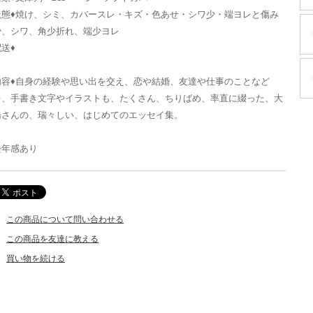
状態♦焼け、シミ、カバースレ・キズ・色あせ・シワ少・端ヨレと傷み
少、シワ、角少折れ、端少ヨレ
送♦
内容♦自身の経験や思い出を交え、恋や結婚、友達や仕事のことなど
を、手書き文字やイラストも、たくさん、ちりばめ、率直に綴った、大
橋さんの、瑞々しい、はじめてのエッセイ集。
経年感あり
この商品について問い合わせる
この商品を友達に教える
買い物を続ける