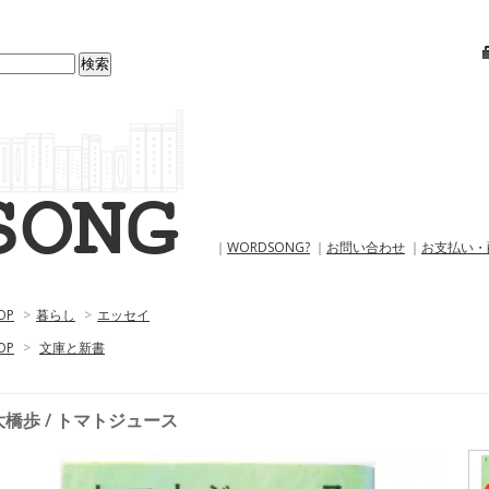
｜
WORDSONG?
｜
お問い合わせ
｜
お支払い・
OP
>
暮らし
>
エッセイ
OP
>
文庫と新書
大橋歩 / トマトジュース