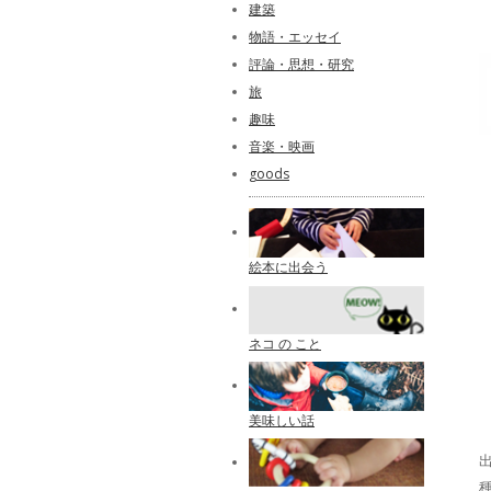
建築
物語・エッセイ
評論・思想・研究
旅
趣味
音楽・映画
goods
絵本に出会う
ネコ の こと
美味しい話
出