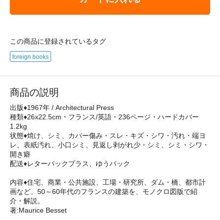
この商品に登録されているタグ
foreign books
商品の説明
出版♦1967年 / Architectural Press
種類♦26x22.5cm・フランス/英語・236ページ・ハードカバー
1.2kg
状態♦焼け、シミ、カバー傷み・スレ・キズ・シワ・汚れ・端ヨ
レ、表紙汚れ、小口シミ、見返し剥がれ少・シミ、シミ・シワ・
開き癖
配送♦レターパックプラス、ゆうパック
内容♦住宅、商業・公共施設、工場・研究所、ダム・橋、都市計
画など、50～60年代のフランスの建築を、モノクロ図版で紹
介・解説。
著:Maurice Besset