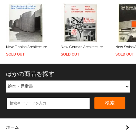
New Finnish Architecture
New German Architecture
New Swiss A
SOLD OUT
SOLD OUT
SOLD OUT
ほかの商品を探す
検索
ホーム