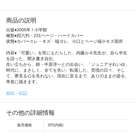
商品の説明
出版♦2005年 / 小学館
種類♦四六判・231ページ・ハードカバー
状態♦カバースレ・キズ・端ヨレ、小口とページ端小キズ箇所
内容♦「可愛い」を世にもたらした、内藤ルネ先生が、自ら半生
を語った、聞き書き自伝。
生い立ちから、師・中原淳一との出会い、「ジュニアそれいゆ」
時代に、まさしく、全てを失い、転落した、苦境の日々、そし
て、夢見る心を失わない、現在に至るまで、ありのままの姿を、
率直に描きます。
自伝・伝記
その他の詳細情報
販売価格
0円(内税)