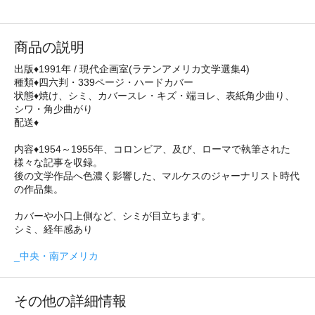
商品の説明
出版♦1991年 / 現代企画室(ラテンアメリカ文学選集4)
種類♦四六判・339ページ・ハードカバー
状態♦焼け、シミ、カバースレ・キズ・端ヨレ、表紙角少曲り、
シワ・角少曲がり
配送♦
内容♦1954～1955年、コロンビア、及び、ローマで執筆された
様々な記事を収録。
後の文学作品へ色濃く影響した、マルケスのジャーナリスト時代
の作品集。
カバーや小口上側など、シミが目立ちます。
シミ、経年感あり
_中央・南アメリカ
その他の詳細情報