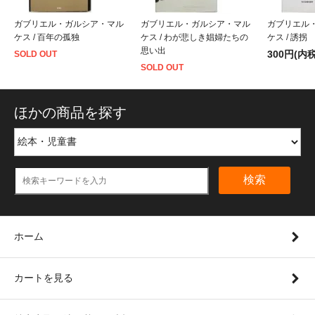
ガブリエル・ガルシア・マル
ガブリエル・ガルシア・マル
ガブリエル
ケス / 百年の孤独
ケス / わが悲しき娼婦たちの
ケス / 誘拐
思い出
300円(内税
SOLD OUT
SOLD OUT
ほかの商品を探す
検索
ホーム
カートを見る