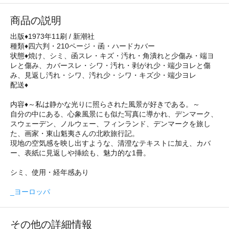
商品の説明
出版♦1973年11刷 / 新潮社
種類♦四六判・210ページ・函・ハードカバー
状態♦焼け、シミ、函スレ・キズ・汚れ・角潰れと少傷み・端ヨ
レと傷み、カバースレ・シワ・汚れ・剥がれ少・端少ヨレと傷
み、見返し汚れ・シワ、汚れ少・シワ・キズ少・端少ヨレ
配送♦
内容♦～私は静かな光りに照らされた風景が好きである。～
自分の中にある、心象風景にも似た写真に導かれ、デンマーク、
スウェーデン、ノルウェー、フィンランド、デンマークを旅し
た、画家・東山魁夷さんの北欧旅行記。
現地の空気感を映し出すような、清澄なテキストに加え、カバ
ー、表紙に見返しや挿絵も、魅力的な1冊。
シミ、使用・経年感あり
_ヨーロッパ
その他の詳細情報