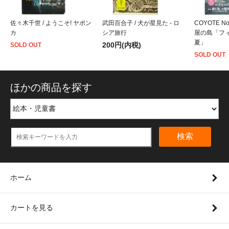
佐々木千世 / ようこそ! ヤポン
武田百合子 / 犬が星見た - ロ
COYOTE N
カ
シア旅行
屋の島「フ
夏」
200円(内税)
SOLD OUT
SOLD OUT
ほかの商品を探す
検索
ホーム
カートを見る