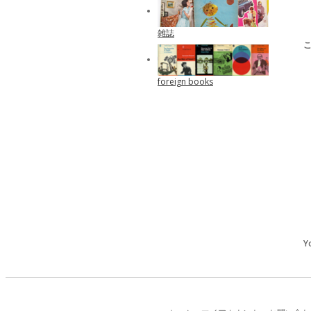
雑誌
foreign books
Y