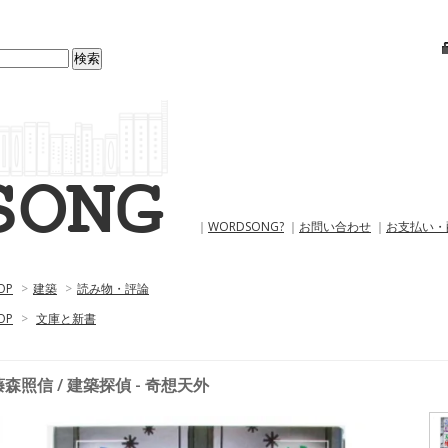
｜
WORDSONG?
｜
お問い合わせ
｜
お支払い・
OP
>
建築
>
読み物・評論
OP
>
文庫と新書
藤森照信 / 建築探偵 - 奇想天外