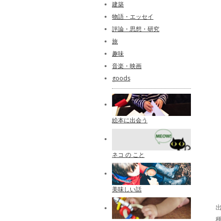
建築
物語・エッセイ
評論・思想・研究
旅
趣味
音楽・映画
goods
絵本に出会う
ネコ の こと
美味しい話
出