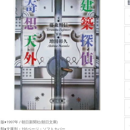
版♦1997年 / 朝日新聞社(朝日文庫)
種類♦文庫判・191ページ・ソフトカバー