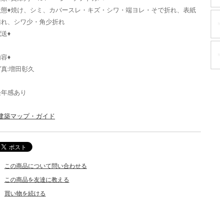
状態♦焼け、シミ、カバースレ・キズ・シワ・端ヨレ・そで折れ、表紙
汚れ、シワ少・角少折れ
送♦
容♦
写真:増田彰久
経年感あり
_建築マップ・ガイド
この商品について問い合わせる
この商品を友達に教える
買い物を続ける