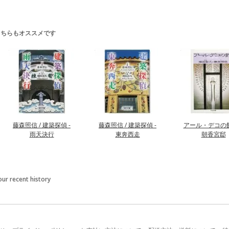
こちらもオススメです
藤森照信 / 建築探偵 -
藤森照信 / 建築探偵 -
アール・デコの館 
雨天決行
東奔西走
朝香宮邸
our recent history