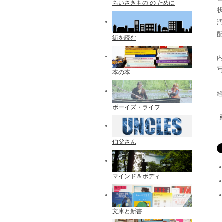
ちいさきもの の ために
配
街を読む
内
本の本
ボーイズ・ライフ
伯父さん
マインド＆ボディ
文庫と新書