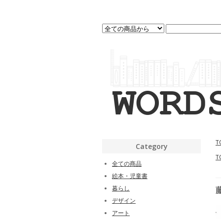
T
Category
T
全ての商品
絵本・児童書
暮らし
デザイン
アート