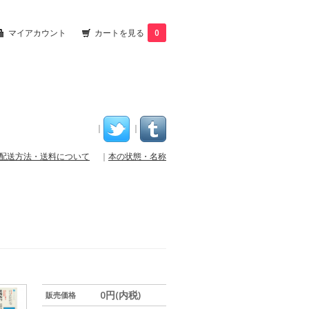
マイアカウント
カートを見る
0
｜
｜
配送方法・送料について
｜
本の状態・名称
0円(内税)
販売価格