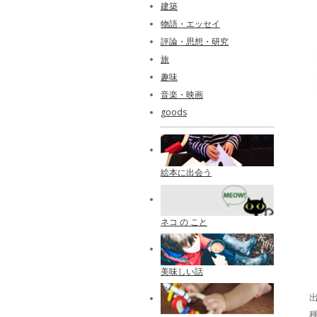
建築
物語・エッセイ
評論・思想・研究
旅
趣味
音楽・映画
goods
絵本に出会う
ネコ の こと
美味しい話
出