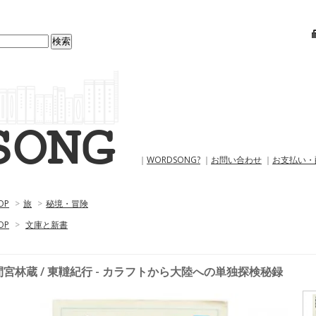
｜
WORDSONG?
｜
お問い合わせ
｜
お支払い・
OP
>
旅
>
秘境・冒険
OP
>
文庫と新書
間宮林蔵 / 東韃紀行 - カラフトから大陸への単独探検秘録