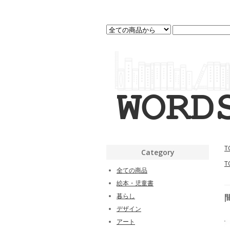
T
Category
T
全ての商品
絵本・児童書
暮らし
デザイン
アート