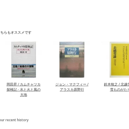
こちらもオススメです
岡田昇 / カムチャツカ
ジョン・マクフィー /
鈴木牧之 / 北越雪
探検記 - 水と火と風の
アラスカ原野行
雪ものがた
大地
our recent history