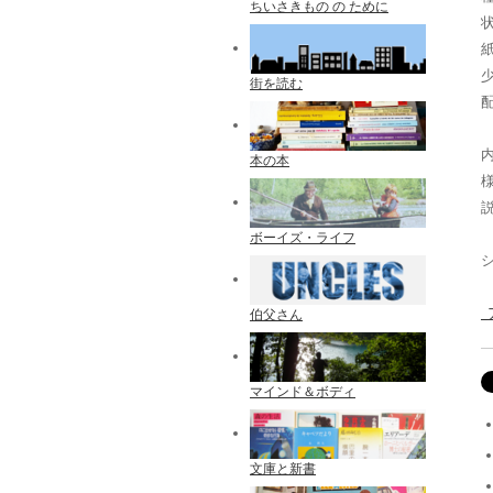
ちいさきもの の ために
街を読む
配
本の本
ボーイズ・ライフ
伯父さん
マインド＆ボディ
文庫と新書