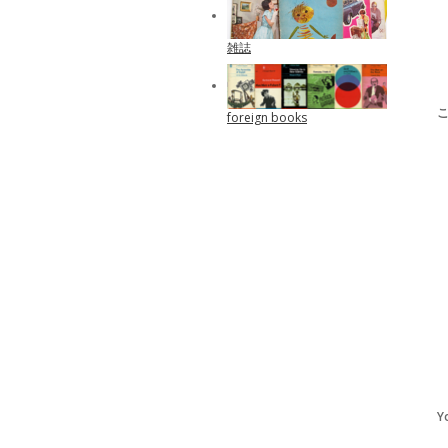
雑誌
foreign books
Y