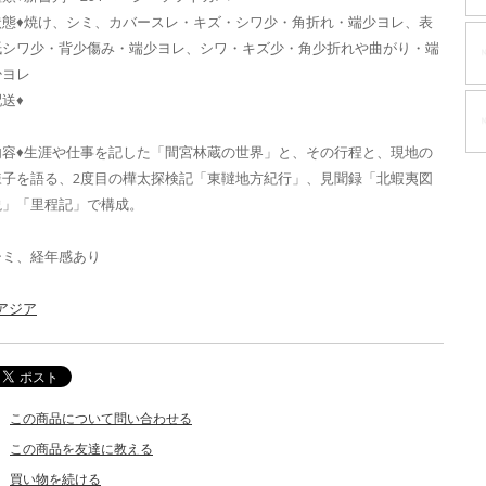
状態♦焼け、シミ、カバースレ・キズ・シワ少・角折れ・端少ヨレ、表
紙シワ少・背少傷み・端少ヨレ、シワ・キズ少・角少折れや曲がり・端
少ヨレ
送♦
内容♦生涯や仕事を記した「間宮林蔵の世界」と、その行程と、現地の
様子を語る、2度目の樺太探検記「東韃地方紀行」、見聞録「北蝦夷図
説」「里程記」で構成。
シミ、経年感あり
_アジア
この商品について問い合わせる
この商品を友達に教える
買い物を続ける