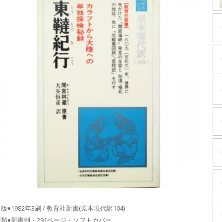
版♦1982年3刷 / 教育社新書(原本現代訳104)
種類♦新書判・291ページ・ソフトカバー