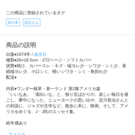
この商品に登録されているタグ
本の本
伯父さん
商品の説明
出版♦1974年 /
晶文社
種類♦26×18.5cm・272ページ・ソフトカバー
状態♦焼け、カバースレ・キズ・端ヨレ少・シワ少・シミ少、表
紙端ヨレ少、小口シミ、軽いシワ少・シミ・角折れ少
配送♦
内容♦ワンダー植草・甚一ランド 第2集アメリカ篇
「いいなあ」「面白いな」と、独り言ばかりの、楽しい毎日を過
ごし、夢中になった、ニューヨークの思い出や、淀川長治さんと
の対談に、ジャズや文学など。散歩に本に、映画、そして、アメ
リカをめぐる、J・J氏のエッセイ集。
経年感あり
_アメリカ