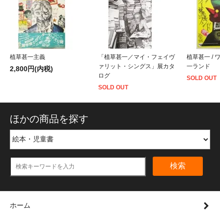
植草甚一主義
「植草甚一／マイ・フェイヴ
植草甚一 /
ァリット・シングス」展カタ
一ランド
2,800円(内税)
ログ
SOLD OUT
SOLD OUT
ほかの商品を探す
検索
ホーム