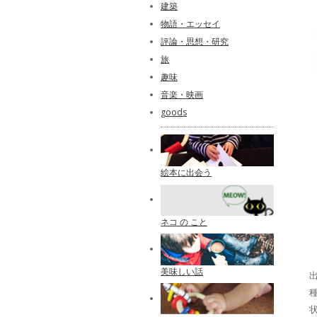
建築
物語・エッセイ
評論・思想・研究
旅
趣味
音楽・映画
goods
絵本に出会う
ネコ の こと
美味しい話
出
種