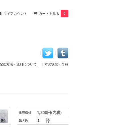
マイアカウント
カートを見る
0
｜
｜
配送方法・送料について
｜
本の状態・名称
1,300円(内税)
販売価格
購入数