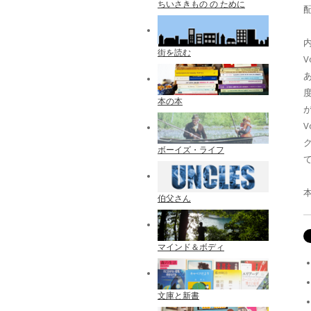
ちいさきもの の ために
配
内
街を読む
V
本の本
V
ボーイズ・ライフ
伯父さん
マインド＆ボディ
文庫と新書