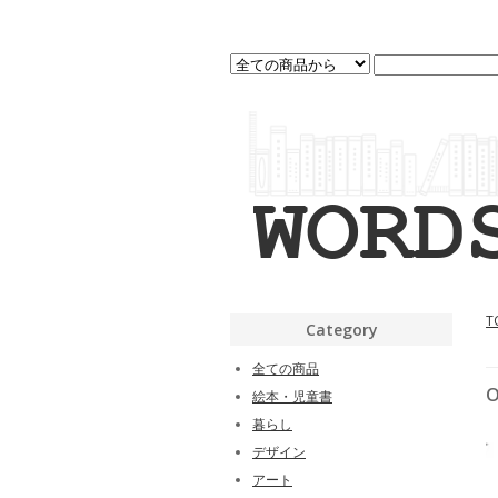
T
Category
全ての商品
O
絵本・児童書
暮らし
デザイン
アート