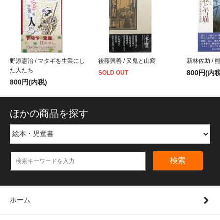
野添憲治 / マタギを生業にし
後藤興善 / 又鬼と山窩
新林佐助 / 
た人たち
800円(内税
SOLD OUT
800円(内税)
ほかの商品を探す
検索
ホーム