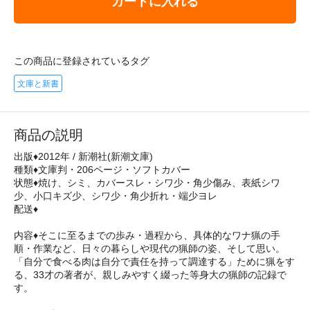
カートに入れる
この商品に登録されているタグ
文庫と新書
商品の説明
出版♦2012年 / 新潮社(新潮文庫)
種類♦文庫判・206ページ・ソフトカバー
状態♦焼け、シミ、カバースレ・シワ少・角少傷み、表紙シワ
少、小口キズ少、シワ少・角少折れ・端少ヨレ
配送♦
内容♦そこに至るまでの歩み・過程から、具体的なワナ猟の手
順・作業など、日々の暮らしや現代の猟師の姿、そして思い。
「自分で食べる肉は自分で責任を持って調達する」ために猟をす
る、33才の著者が、親しみやすく綴った等身大の猟師の記録で
す。