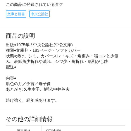
この商品に登録されているタグ
文庫と新書
中央公論社
商品の説明
出版♦1975年 / 中央公論社(中公文庫)
種類♦文庫判・183ページ・ソフトカバー
状態♦焼け、シミ、カバースレ・キズ・角傷み・端ヨレと少傷
み、表紙角少折れや潰れ、シワ少・角折れ・紙剥がし跡
配送♦
内容♦
肌色の月／予言／母子像
あとがき:久生幸子、解説:中井英夫
焼け強く、経年感あります。
その他の詳細情報
販売価格
0円(内税)