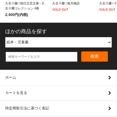
久生十蘭 / 朝日文芸文庫 - 久
久生十蘭 / 無月物語
久生十蘭 /
生十蘭コレクション 4冊
SOLD OUT
SOLD OUT
2,400円(内税)
ほかの商品を探す
検索
ホーム
カートを見る
特定商取引法に基づく表記