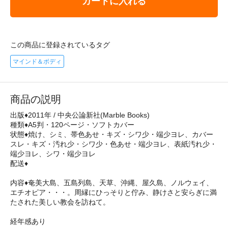
カートに入れる
この商品に登録されているタグ
マインド＆ボディ
商品の説明
出版♦2011年 / 中央公論新社(Marble Books)
種類♦A5判・120ページ・ソフトカバー
状態♦焼け、シミ、帯色あせ・キズ・シワ少・端少ヨレ、カバー
スレ・キズ・汚れ少・シワ少・色あせ・端少ヨレ、表紙汚れ少・
端少ヨレ、シワ・端少ヨレ
配送♦
内容♦奄美大島、五島列島、天草、沖縄、屋久島、ノルウェイ、
エチオピア・・・。周縁にひっそりと佇み、静けさと安らぎに満
たされた美しい教会を訪ねて。
経年感あり