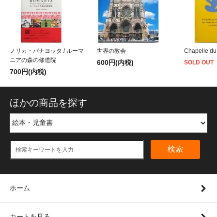
ノリカ・パナヨッタ / ルーマ
世界の教会
Chapelle du
ニアの森の修道院
600円(内税)
SOLD OUT
700円(内税)
ほかの商品を探す
検索
ホーム
カートを見る