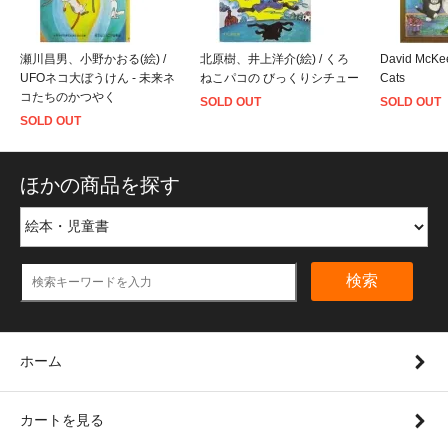
瀬川昌男、小野かおる(絵) /
北原樹、井上洋介(絵) / くろ
David McKee
UFOネコ大ぼうけん - 未来ネ
ねこパコの びっくりシチュー
Cats
コたちのかつやく
SOLD OUT
SOLD OUT
SOLD OUT
ほかの商品を探す
検索
ホーム
カートを見る