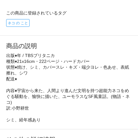
この商品に登録されているタグ
ネコ の こと
商品の説明
出版♦年 / TBSブリタニカ
種類♦21x16cm・222ページ・ハードカバー
状態♦焼け、シミ、カバースレ・キズ・端少ヨレ・色あせ、表紙
擦れ、シワ
配送♦
内容♦宇宙から来た、人間より進んだ文明を持つ超能力ネコをめ
ぐる騒動を、愉快に描いた、ユーモラスなSF風童話。(物語・ネ
コ)
訳:小野耕世
シミ、経年感あり