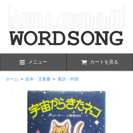
メニュー
カートを見る
ホーム
>
絵本・児童書
>
童話・外国