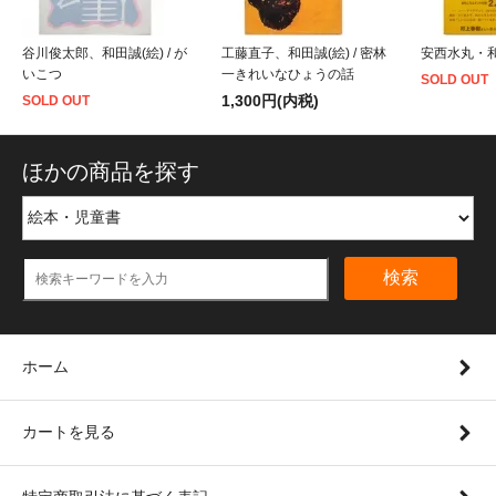
谷川俊太郎、和田誠(絵) / が
工藤直子、和田誠(絵) / 密林
安西水丸・和田
いこつ
一きれいなひょうの話
SOLD OUT
1,300円(内税)
SOLD OUT
ほかの商品を探す
検索
ホーム
カートを見る