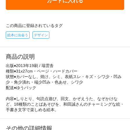
カートに入れる
この商品に登録されているタグ
絵本に出会う
デザイン
商品の説明
出版♦2013年19刷 / 瑞雲舎
種類♦31x27cm・ページ・ハードカバー
状態♦カバーなし、焼け、シミ、表紙スレ・キズ・シワ少・凹み
少・角少潰れ・端少凹み・色あせ、シワ少
配送♦ゆうパック
内容♦しりとり、句読点遊び、回文、かぞえうた、なぞかけな
ど、18種類のことばあそびを、和田誠さんのチャーミングな絵・
手書き文字で楽しめる絵本。
その他の詳細情報