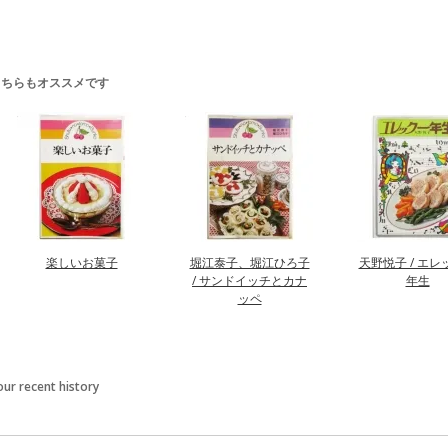
こちらもオススメです
楽しいお菓子
堀江泰子、堀江ひろ子
天野悦子 / エレ
/ サンドイッチとカナ
年生
ッペ
our recent history