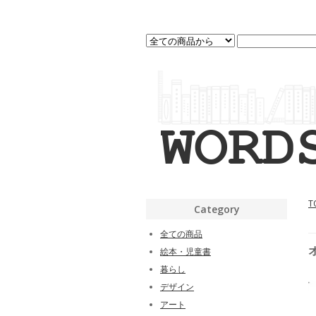
T
Category
全ての商品
絵本・児童書
暮らし
デザイン
アート