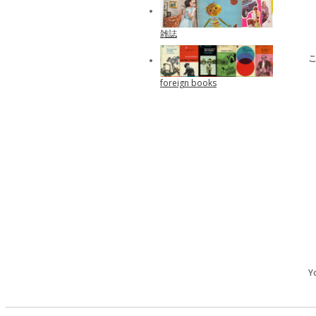
雑誌
foreign books
Y