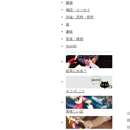
建築
物語・エッセイ
評論・思想・研究
旅
趣味
音楽・映画
goods
絵本に出会う
ネコ の こと
美味しい話
出
種