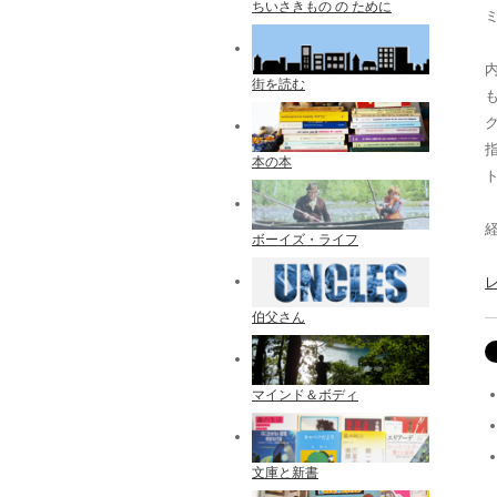
ちいさきもの の ために
街を読む
本の本
ボーイズ・ライフ
伯父さん
マインド＆ボディ
文庫と新書