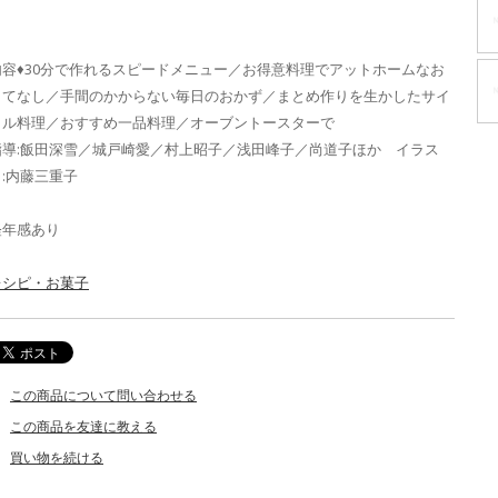
ミ
内容♦30分で作れるスピードメニュー／お得意料理でアットホームなお
もてなし／手間のかからない毎日のおかず／まとめ作りを生かしたサイ
クル料理／おすすめ一品料理／オーブントースターで
指導:飯田深雪／城戸崎愛／村上昭子／浅田峰子／尚道子ほか イラス
ト:内藤三重子
経年感あり
レシピ・お菓子
この商品について問い合わせる
この商品を友達に教える
買い物を続ける