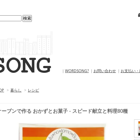
｜
WORDSONG?
｜
お問い合わせ
｜
お支払い・
OP
>
暮らし
>
レシピ
オーブンで作る おかずとお菓子 - スピード献立と料理80種