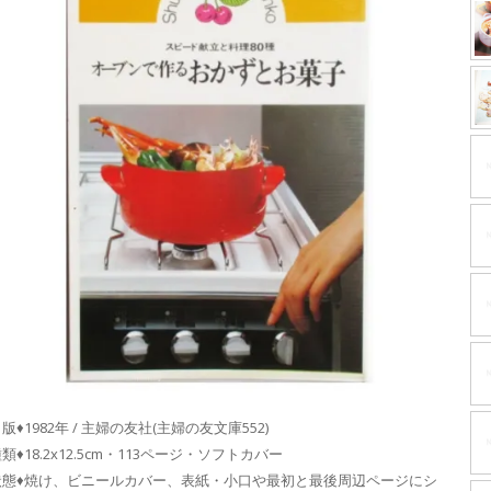
版♦1982年 / 主婦の友社(主婦の友文庫552)
類♦18.2x12.5cm・113ページ・ソフトカバー
状態♦焼け、ビニールカバー、表紙・小口や最初と最後周辺ページにシ