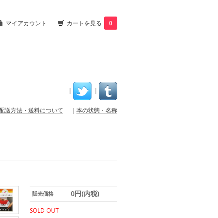
マイアカウント
カートを見る
0
｜
｜
配送方法・送料について
｜
本の状態・名称
0円(内税)
販売価格
SOLD OUT