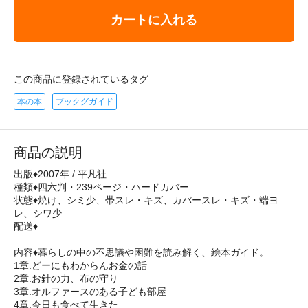
カートに入れる
この商品に登録されているタグ
本の本
ブックグガイド
商品の説明
出版♦2007年 / 平凡社
種類♦四六判・239ページ・ハードカバー
状態♦焼け、シミ少、帯スレ・キズ、カバースレ・キズ・端ヨ
レ、シワ少
配送♦
内容♦暮らしの中の不思議や困難を読み解く、絵本ガイド。
1章.どーにもわからんお金の話
2章.お針の力、布の守り
3章.オルファースのある子ども部屋
4章.今日も食べて生きた