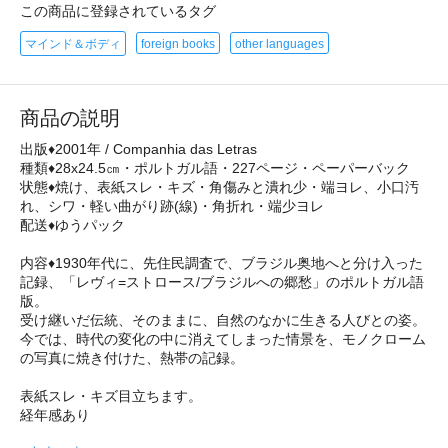
この商品に登録されているタグ
マインド＆ボディ
foreign books
other languages
商品の説明
出版♦2001年 / Companhia das Letras
種類♦28x24.5㎝・ポルトガル語・227ページ・ペーパーバック
状態♦焼け、表紙スレ・キズ・角傷みと潰れ少・端ヨレ、小口汚
れ、シワ・軽い曲がり跡(線)・角折れ・端少ヨレ
配送♦ゆうパック
内容♦1930年代に、先住民調査で、ブラジル奥地へと分け入った
記録、「レヴィ=ストロース/ブラジルへの郷愁」のポルトガル語
版。
受け継いだ伝統、そのままに、自然のなかに生きる人びとの姿。
今では、時代の変化の中に消えてしまった情景を、モノクローム
の写真に焼き付けた、熱帯の記録。
表紙スレ・キズ目立ちます。
経年感あり