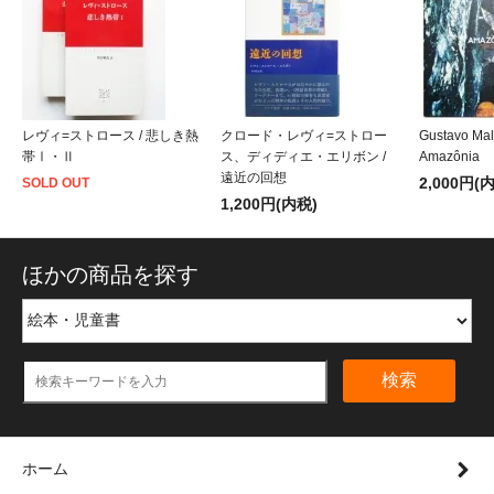
レヴィ=ストロース / 悲しき熱
クロード・レヴィ=ストロー
Gustavo Mal
帯Ⅰ・Ⅱ
ス、ディディエ・エリボン /
Amazônia
遠近の回想
2,000円(
SOLD OUT
1,200円(内税)
ほかの商品を探す
検索
ホーム