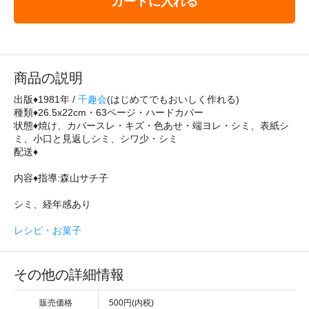
カートに入れる
商品の説明
出版♦1981年 /
千趣会
(はじめてでもおいしく作れる)
種類♦26.5x22cm・63ページ・ハードカバー
状態♦焼け、カバースレ・キズ・色あせ・端ヨレ・シミ、表紙シ
ミ、小口と見返しシミ、シワ少・シミ
配送♦
内容♦指導:森山サチ子
シミ、経年感あり
レシピ・お菓子
その他の詳細情報
販売価格
500円(内税)