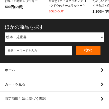
お菓子の時間４ クッキー
宮東悠 / ナイスクッキング11
たのしいクッ
- クドウのナチュラルケーキ
くり食品と
500円(内税)
1,100円(
SOLD OUT
ほかの商品を探す
検索
ホーム
カートを見る
特定商取引法に基づく表記