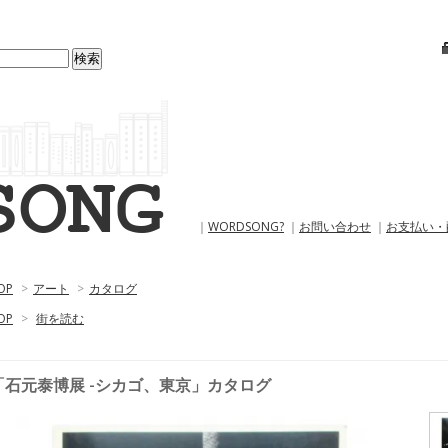
｜
WORDSONG?
｜
お問い合わせ
｜
お支払い・
OP
>
アート
>
カタログ
OP
>
街を読む
「石元泰博展 -シカゴ、東京」カタログ