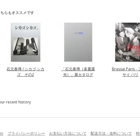
こちらもオススメです
石元泰博 / シカゴ,シカ
「石元泰博［多重露
Brassai Paris 
ゴ その2
光］」展カタログ
サイ パリ
our recent history
せ
プライバシーポリシー
お支払い方法について
配送方法・送料について
特