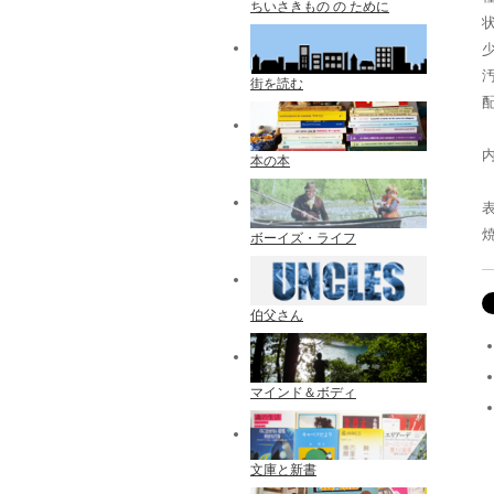
ちいさきもの の ために
街を読む
本の本
ボーイズ・ライフ
伯父さん
マインド＆ボディ
文庫と新書