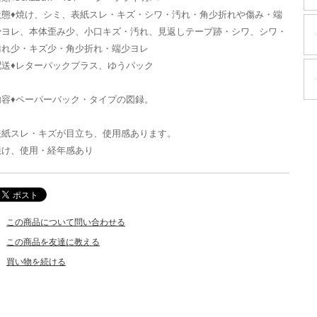
状態♦焼け、シミ、表紙スレ・キズ・シワ・汚れ・角少折れや傷み・端
少ヨレ、本体歪み少、小口キズ・汚れ、見返しテープ跡・シワ、シワ・
汚れ少・キズ少・角少折れ・端少ヨレ
配送♦レターパックプラス、ゆうパック
内容♦ペーパーバック・タイプの図録。
表紙スレ・キズが目立ち、使用感あります。
焼け、使用・経年感あり
この商品について問い合わせる
この商品を友達に教える
買い物を続ける