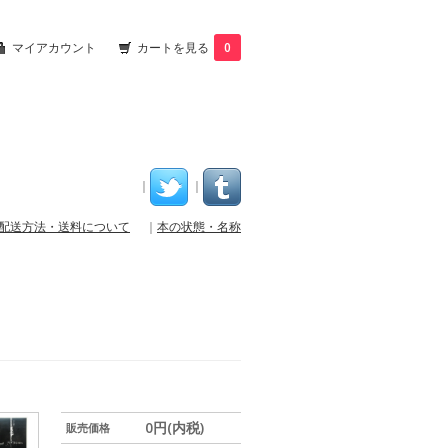
マイアカウント
カートを見る
0
｜
｜
配送方法・送料について
｜
本の状態・名称
0円(内税)
販売価格