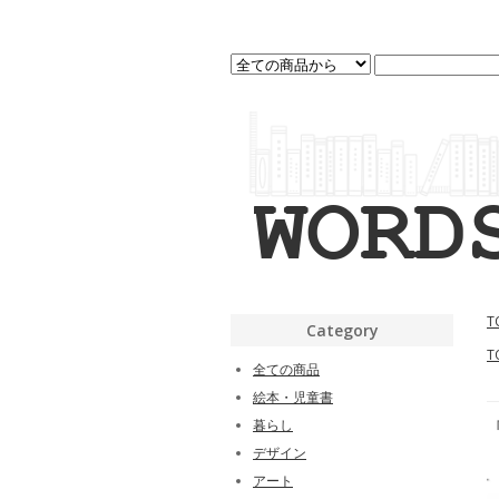
T
Category
T
全ての商品
絵本・児童書
暮らし
デザイン
アート