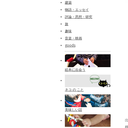
建築
物語・エッセイ
評論・思想・研究
旅
趣味
音楽・映画
goods
絵本に出会う
ネコ の こと
美味しい話
出
種