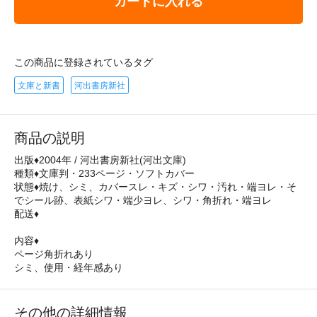
カートに入れる
この商品に登録されているタグ
文庫と新書
河出書房新社
商品の説明
出版♦2004年 / 河出書房新社(河出文庫)
種類♦文庫判・233ページ・ソフトカバー
状態♦焼け、シミ、カバースレ・キズ・シワ・汚れ・端ヨレ・そ
でシール跡、表紙シワ・端少ヨレ、シワ・角折れ・端ヨレ
配送♦
内容♦
ページ角折れあり
シミ、使用・経年感あり
その他の詳細情報