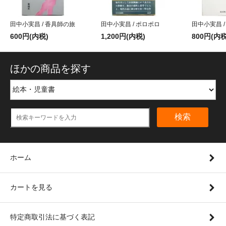
田中小実昌 / 香具師の旅
田中小実昌 / ポロポロ
田中小実昌 
600円(内税)
1,200円(内税)
800円(内税
ほかの商品を探す
検索
ホーム
カートを見る
特定商取引法に基づく表記