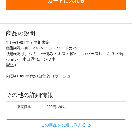
カートに入れる
商品の説明
出版♦1993年 / 早川書房
種類♦四六判・278ページ・ハードカバー
状態♦焼け、シミ、帯傷み・キズ・擦れ、カバースレ・キズ・端
少ヨレ、小口汚れ、シワ少
配送♦
内容♦1980年代の自伝的コラージュ
その他の詳細情報
販売価格
800円(内税)
この商品を友達に教える