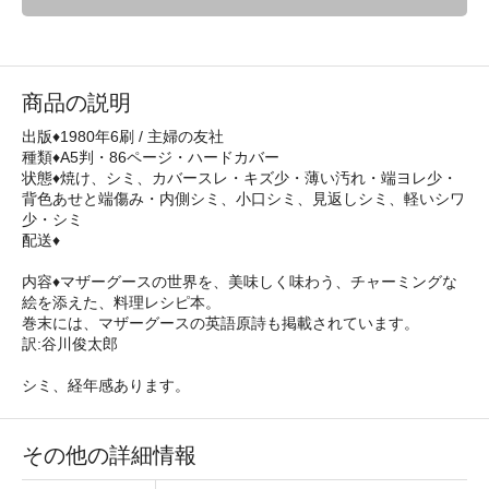
商品の説明
出版♦1980年6刷 / 主婦の友社
種類♦A5判・86ページ・ハードカバー
状態♦焼け、シミ、カバースレ・キズ少・薄い汚れ・端ヨレ少・
背色あせと端傷み・内側シミ、小口シミ、見返しシミ、軽いシワ
少・シミ
配送♦
内容♦マザーグースの世界を、美味しく味わう、チャーミングな
絵を添えた、料理レシピ本。
巻末には、マザーグースの英語原詩も掲載されています。
訳:谷川俊太郎
シミ、経年感あります。
その他の詳細情報