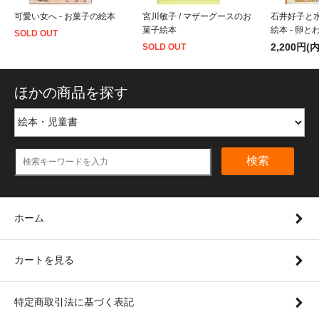
可愛い女へ - お菓子の絵本
宮川敏子 / マザーグースのお
石井好子と
菓子絵本
絵本 - 卵と
SOLD OUT
2,200円(
SOLD OUT
ほかの商品を探す
検索
ホーム
カートを見る
特定商取引法に基づく表記