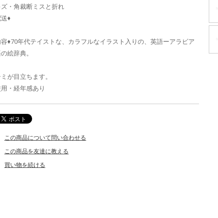
キズ・角裁断ミスと折れ
送♦
内容♦70年代テイストな、カラフルなイラスト入りの、英語ーアラビア
語の絵辞典。
シミが目立ちます。
使用・経年感あり
この商品について問い合わせる
この商品を友達に教える
買い物を続ける