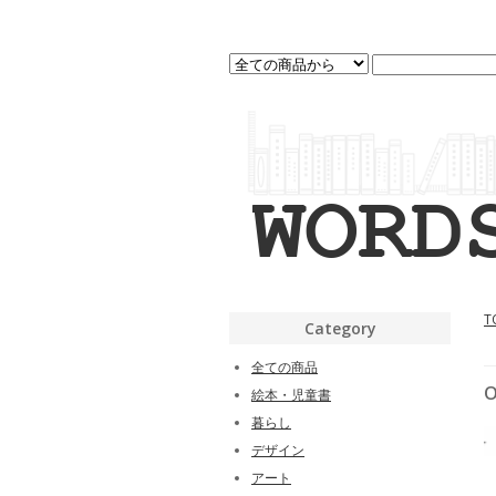
T
Category
全ての商品
O
絵本・児童書
暮らし
デザイン
アート