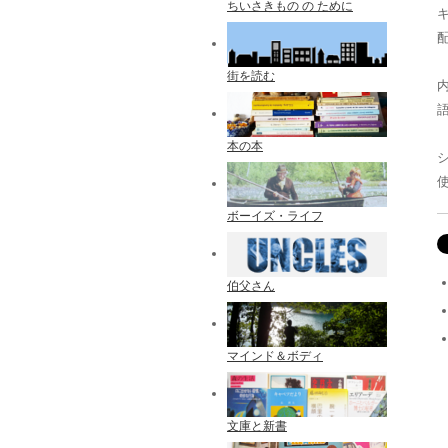
ちいさきもの の ために
配
街を読む
本の本
ボーイズ・ライフ
伯父さん
マインド＆ボディ
文庫と新書