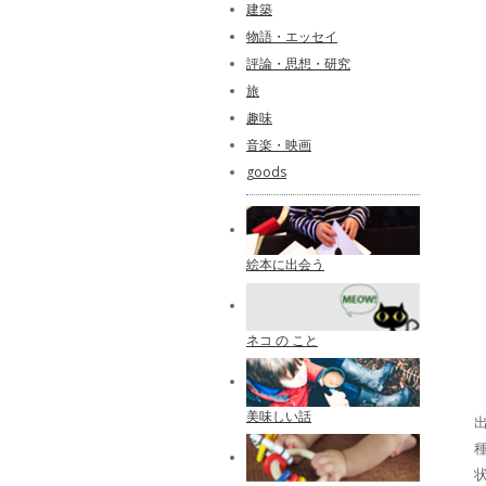
建築
物語・エッセイ
評論・思想・研究
旅
趣味
音楽・映画
goods
絵本に出会う
ネコ の こと
美味しい話
出
種