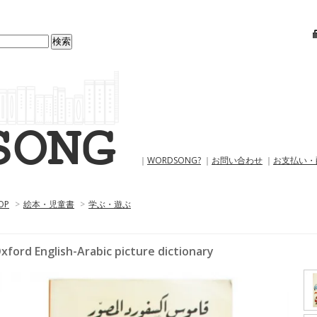
｜
WORDSONG?
｜
お問い合わせ
｜
お支払い・
OP
>
絵本・児童書
>
学ぶ・遊ぶ
xford English-Arabic picture dictionary