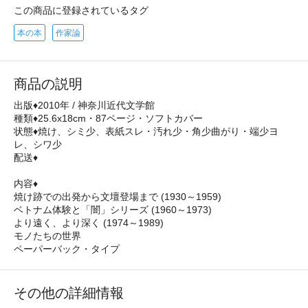
この商品に登録されているタグ
本の本
作家論
商品の説明
出版♦2010年 / 神奈川近代文学館
種類♦25.6x18cm・87ページ・ソフトカバー
状態♦焼け、シミ少、表紙スレ・汚れ少・角少曲がり・端少ヨ
レ、シワ少
配送♦
内容♦
焼け跡での出発から文壇登場まで (1930～1959)
ベトナム体験と「闇」シリーズ (1960～1973)
より遠く、より深く (1974～1989)
モノたちの世界
ペーパーバック・タイプ
その他の詳細情報