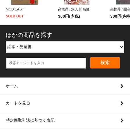
MOD EAST
高橋昇 / 旅人 開高健
高橋昇 / 
300円(内税)
300円(内税
SOLD OUT
ほかの商品を探す
検索
ホーム
カートを見る
特定商取引法に基づく表記