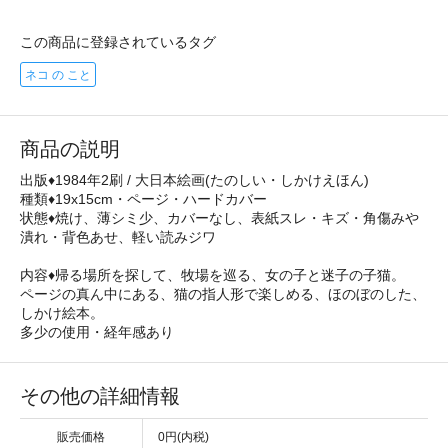
この商品に登録されているタグ
ネコ の こと
商品の説明
出版♦1984年2刷 / 大日本絵画(たのしい・しかけえほん)
種類♦19x15cm・ページ・ハードカバー
状態♦焼け、薄シミ少、カバーなし、表紙スレ・キズ・角傷みや
潰れ・背色あせ、軽い読みジワ
内容♦帰る場所を探して、牧場を巡る、女の子と迷子の子猫。
ページの真ん中にある、猫の指人形で楽しめる、ほのぼのした、
しかけ絵本。
多少の使用・経年感あり
その他の詳細情報
販売価格
0円(内税)