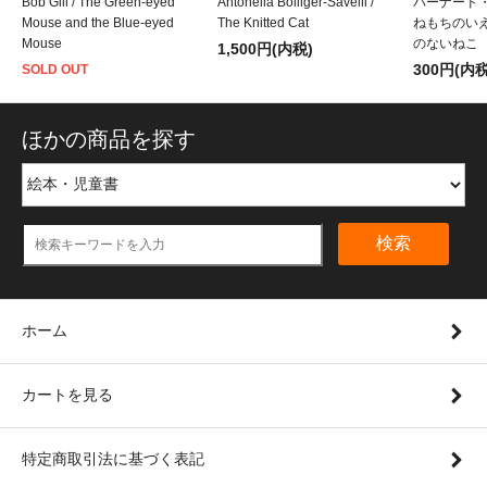
Bob Gill / The Green-eyed
Antonella Bolliger-Savelli /
バーナード・
Mouse and the Blue-eyed
The Knitted Cat
ねもちのいえ
Mouse
のないねこ
1,500円(内税)
300円(内税
SOLD OUT
ほかの商品を探す
検索
ホーム
カートを見る
特定商取引法に基づく表記