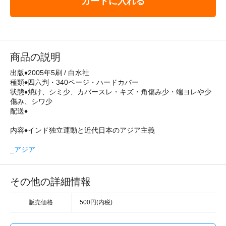
カートに入れる
商品の説明
出版♦2005年5刷 / 白水社
種類♦四六判・340ページ・ハードカバー
状態♦焼け、シミ少、カバースレ・キズ・角傷み少・端ヨレや少
傷み、シワ少
配送♦
内容♦インド独立運動と近代日本のアジア主義
_アジア
その他の詳細情報
販売価格
500円(内税)