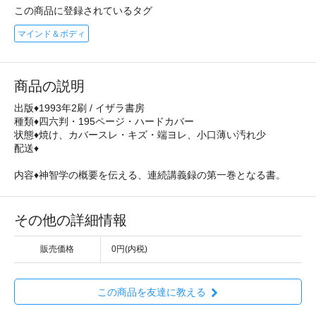
この商品に登録されているタグ
マインド＆ボディ
商品の説明
出版♦1993年2刷 / イザラ書房
種類♦四六判・195ページ・ハードカバー
状態♦焼け、カバースレ・キズ・端ヨレ、小口薄い汚れ少
配送♦
内容♦神智学の概要を伝える、連続講義録の第一巻となる書。
その他の詳細情報
販売価格
0円(内税)
この商品を友達に教える