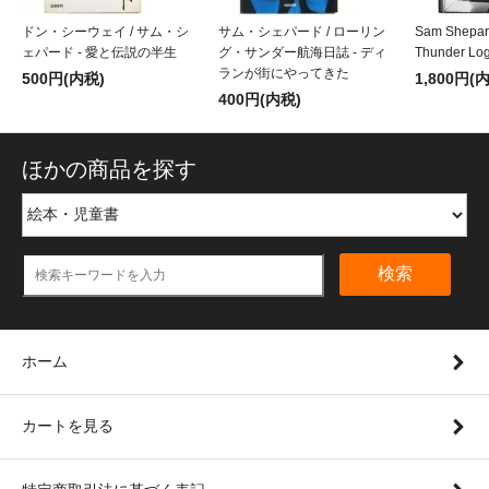
ドン・シーウェイ / サム・シ
サム・シェパード / ローリン
Sam Shepard
ェパード - 愛と伝説の半生
グ・サンダー航海日誌 - ディ
Thunder Lo
ランが街にやってきた
500円(内税)
1,800円(
400円(内税)
ほかの商品を探す
検索
ホーム
カートを見る