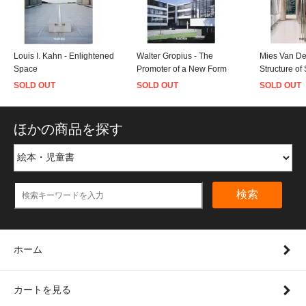
Louis I. Kahn - Enlightened
Walter Gropius - The
Mies Van De
Space
Promoter of a New Form
Structure of
SOLD OUT
SOLD OUT
SOLD OUT
ほかの商品を探す
検索
ホーム
カートを見る