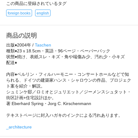
この商品に登録されているタグ
foreign books
english
商品の説明
出版♦2004年 /
Taschen
種類♦23ｘ18.5cm・英語・96ページ・ペーパーバック
状態♦焼け、表紙スレ・キズ・角や端傷み少、汚れ少・小キズ
配送♦
内容♦ベルリン・フィルハーモニー・コンサートホールなどで知
られる、ドイツの建築家ハンス・シャロウンの作品、プロジェク
ト案を紹介・解説。
シュミンケ邸／ロミオとジュリエット／ジーメンスシュタット・
街区計画+住宅設計ほか。
著:Eberhard Syring・Jorg C. Kirschenmann
テキストページに封入ハガキのインクによる汚れあります。
_architecture