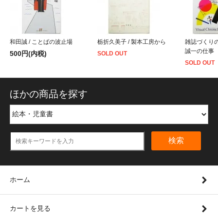
和田誠 / ことばの波止場
栃折久美子 / 製本工房から
雑誌づくり
誠一の仕事
500円(内税)
SOLD OUT
SOLD OUT
ほかの商品を探す
検索
ホーム
カートを見る