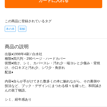
カートに入れる
この商品に登録されているタグ
本の本
装幀
商品の説明
出版♦1998年4刷 / 白水社
種類♦四六判・290ページ・ハードカバー
状態♦焼け、シミ、カバースレ・汚れ少・端ヨレと少傷み・背焼
け、小口キズと汚れ少、シワ少・角折れ
配送♦
内容♦自らが手がけてきた数多くの本に触れながら、その裏側や
技法など、ブック・デザインにまつわる様々を綴った、和田誠さ
んの装丁物語。
シミ、経年感あり