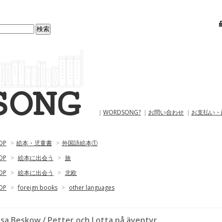
｜
WORDSONG?
｜
お問い合わせ
｜
お支払い・
OP
>
絵本・児童書
>
外国語絵本①
OP
>
絵本に出会う
>
旅
OP
>
絵本に出会う
>
北欧
OP
>
foreign books
>
other languages
lsa Beskow / Petter och Lotta på äventyr