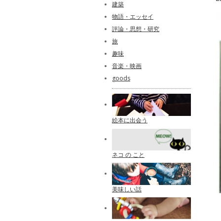
建築
物語・エッセイ
評論・思想・研究
旅
趣味
音楽・映画
goods
絵本に出会う
ネコ の こと
美味しい話