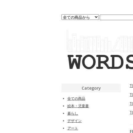
T
Category
T
全ての商品
T
絵本・児童書
T
暮らし
デザイン
アート
E