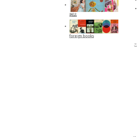
雑誌
foreign books