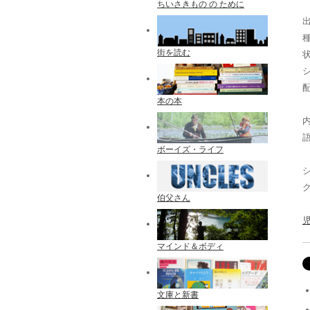
ちいさきもの の ために
出
街を読む
配
本の本
ボーイズ・ライフ
伯父さん
マインド＆ボディ
文庫と新書