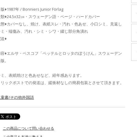
版♦1987年 / Bonniers Junior Förlag
種類♦24.5x32㎝・スウェーデン語・ページ・ハードカバー
状態♦カバーなし、焼け、表紙スレ・汚れ・色あせ、小口シミ、見返し
シミ・端傷み、汚れ・シミ・シワ・綴じ部分角潰れ
送♦
内容♦エルサ・ベスコフ「ペッテルとロッタのぼうけん」スウェーデン
語版。
シミ、表紙焼けと色あせなど、経年感あります。
クリックポストでの発送は、緩衝材なしの簡易包装とさせて頂きます。
児童書/その他外国語
この商品について問い合わせる
この商品を友達に教える