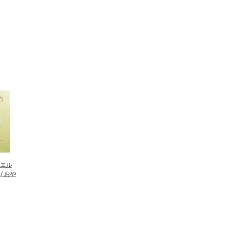
エル
/ おや