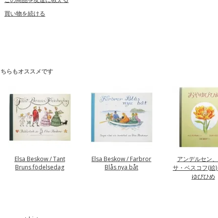
買い物を続ける
こちらもオススメです
Elsa Beskow / Tant
Elsa Beskow / Farbror
アンデルセン、
Bruns födelsedag
Blås nya båt
サ・ベスコフ(絵) 
ゆびひめ