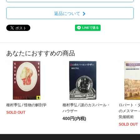
返品について
あなたにおすすめの商品
種村季弘 / 怪物の解剖学
種村季弘 / 謎のカスパール・
ロバート・ダ
ハウザー
のメスマー 
SOLD OUT
気催眠術
400円(内税)
SOLD OUT