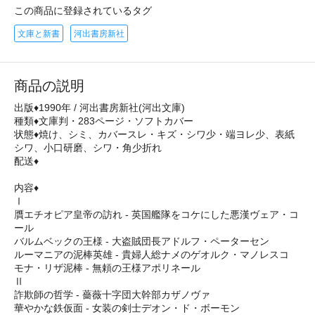
この商品に登録されているタグ
文庫と新書
河出書房新社
商品の説明
出版♦1990年 / 河出書房新社(河出文庫)
種類♦文庫判・283ページ・ソフトカバー
状態♦焼け、シミ、カバースレ・キズ・シワ少・端ヨレ少、表紙
シワ、小口研磨、シワ・角少折れ
配送♦
内容♦
Ⅰ
贋エチオピア皇帝の訪れ - 英国艦隊をコケにした悪漢ヴェア・コ
ール
バルムベックの王様 - 大盗賊団長アドルフ・ペーターセン
ルーマニアの泥棒英雄 - 貴婦人総ナメのゲオルク・マノレスコ
モナ・リザ泥棒 - 無頼の王様アポリネール
Ⅱ
詐欺師の哲学 - 薔薇十字団大幹部カザノヴァ
華やかな鉄仮面 - 女装の剣士デオン・ド・ボーモン