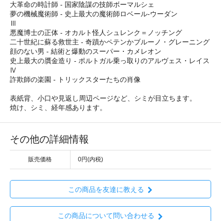
大革命の時計師 - 国家陰謀の技師ボーマルシェ
夢の機械魔術師 - 史上最大の魔術師ロベール-ウーダン
Ⅲ
悪魔博士の正体 - オカルト怪人シュレンク＝ノッチング
二十世紀に蘇る救世主 - 奇蹟かペテンかブルーノ・グレーニング
顔のない男 - 結術と爆動のスーパー・カメレオン
史上最大の贋金造り - ポルトガル乗っ取りのアルヴェス・レイス
Ⅳ
詐欺師の楽園 - トリックスターたちの肖像
表紙背、小口や見返し周辺ページなど、シミが目立ちます。
焼け、シミ、経年感あります。
その他の詳細情報
販売価格
0円(内税)
この商品を友達に教える
この商品について問い合わせる