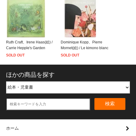
Ruth Craft、Irene Haas(絵) /
Dominique Kopp、Pierre
Carrie Hepple's Garden
Mornet(絵) / Le kimono blanc
SOLD OUT
SOLD OUT
ほかの商品を探す
検索
ホーム