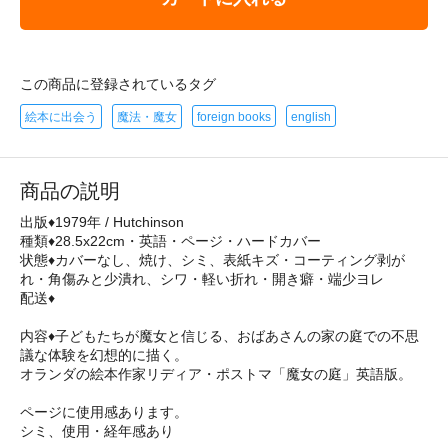
この商品に登録されているタグ
絵本に出会う
魔法・魔女
foreign books
english
商品の説明
出版♦1979年 / Hutchinson
種類♦28.5x22cm・英語・ページ・ハードカバー
状態♦カバーなし、焼け、シミ、表紙キズ・コーティング剥が
れ・角傷みと少潰れ、シワ・軽い折れ・開き癖・端少ヨレ
配送♦
内容♦子どもたちが魔女と信じる、おばあさんの家の庭での不思
議な体験を幻想的に描く。
オランダの絵本作家リディア・ポストマ「魔女の庭」英語版。
ページに使用感あります。
シミ、使用・経年感あり