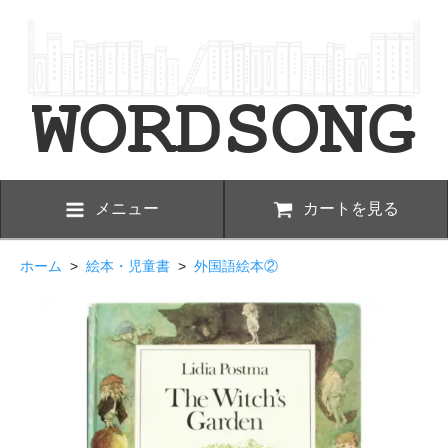
メニュー
カートを見る
ホーム
>
絵本・児童書
>
外国語絵本②