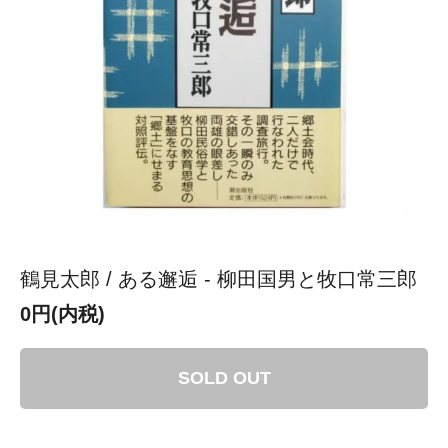
鶴見太郎 / ある邂逅 - 柳田国男と牧口常三郎
0円(内税)
SOLD OUT