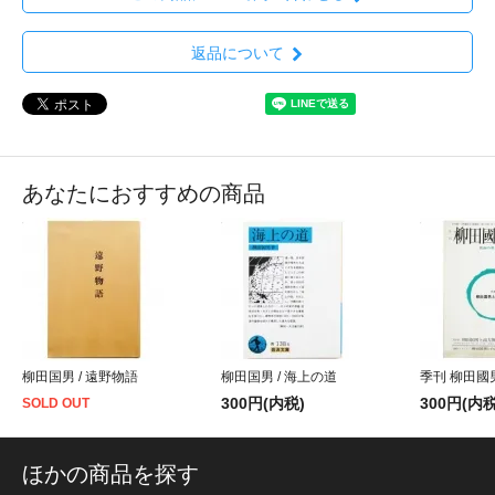
返品について
あなたにおすすめの商品
柳田国男 / 遠野物語
柳田国男 / 海上の道
季刊 柳田國
300円(内税)
300円(内税
SOLD OUT
ほかの商品を探す