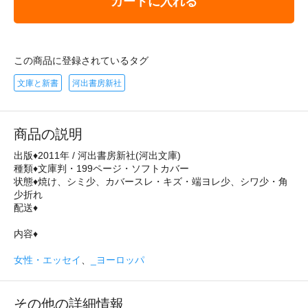
カートに入れる
この商品に登録されているタグ
文庫と新書
河出書房新社
商品の説明
出版♦2011年 / 河出書房新社(河出文庫)
種類♦文庫判・199ページ・ソフトカバー
状態♦焼け、シミ少、カバースレ・キズ・端ヨレ少、シワ少・角
少折れ
配送♦
内容♦
女性・エッセイ
、
_ヨーロッパ
その他の詳細情報